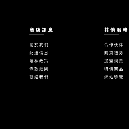
商 店 訊 息
其 他 服 務
關 於 我 們
合 作 伙 伴
配 送 信 息
購 買 禮 券
隱 私 政 策
加 盟 網 賣
條 款 細 則
特 價 商 品
聯 絡 我 們
網 站 導 覽