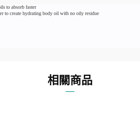
ls to absorb faster
r to create hydrating body oil with no oily residue
相關商品