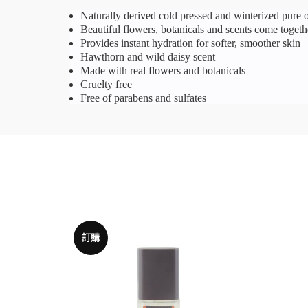
Naturally derived cold pressed and winterized pure oi
Beautiful flowers, botanicals and scents come togethe
Provides instant hydration for softer, smoother skin
Hawthorn and wild daisy scent
Made with real flowers and botanicals
Cruelty free
Free of parabens and sulfates
訂購