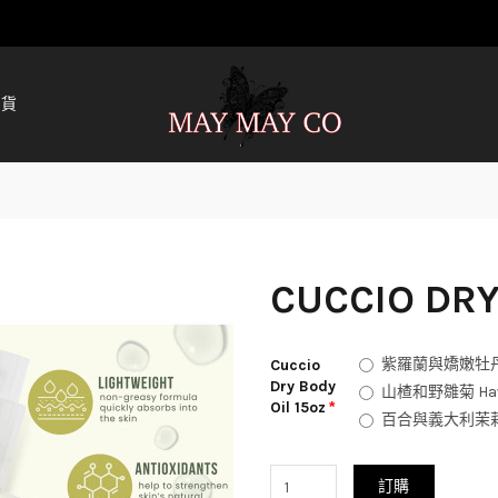
清貨
CUCCIO DRY
紫羅蘭與嬌嫩牡丹 Vio
Cuccio
Dry Body
山楂和野雛菊 Hawth
Oil 15oz
百合與義大利茉莉 Lil
訂購