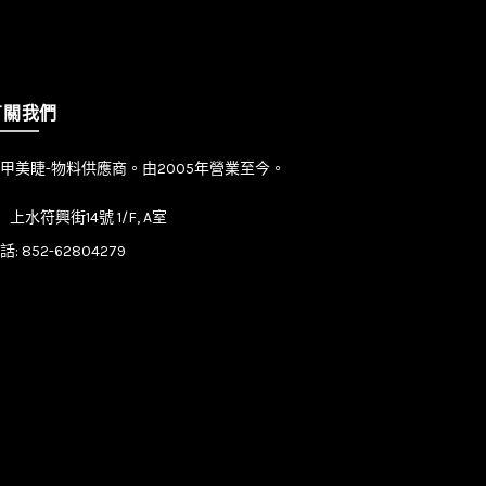
有關我們
甲美睫-物料供應商。由2005年營業至今。
上水符興街14號 1/F, A室
話:
852-62804279