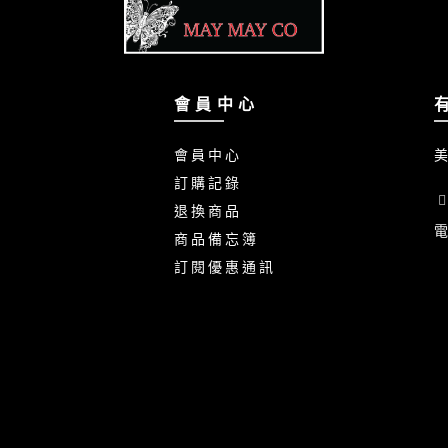
會 員 中 心
會 員 中 心
美
訂 購 記 錄
退 換 商 品
電
商 品 備 忘 簿
訂 閱 優 惠 通 訊