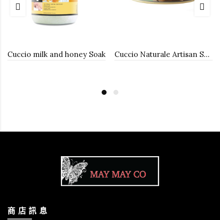
Cuccio milk and honey Soak
Cuccio Naturale Artisan Shea & Vetiver Micro Exfoliation Scrub, 16 oz
商 店 訊 息