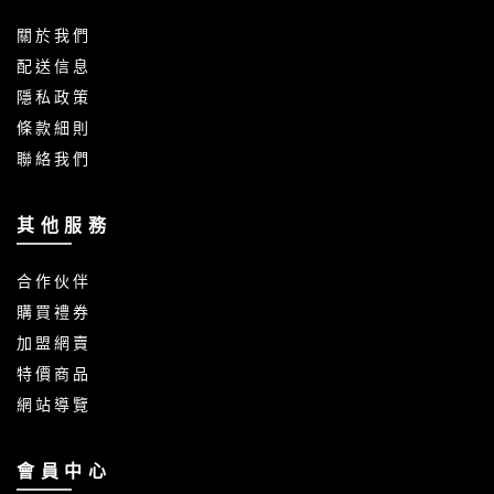
關 於 我 們
配 送 信 息
隱 私 政 策
條 款 細 則
聯 絡 我 們
其 他 服 務
合 作 伙 伴
購 買 禮 券
加 盟 網 賣
特 價 商 品
網 站 導 覽
會 員 中 心