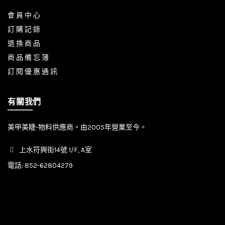
會 員 中 心
訂 購 記 錄
退 換 商 品
商 品 備 忘 簿
訂 閱 優 惠 通 訊
有關我們
美甲美睫-物料供應商。由2005年營業至今。
上水符興街14號 1/F, A室
電話:
852-62804279