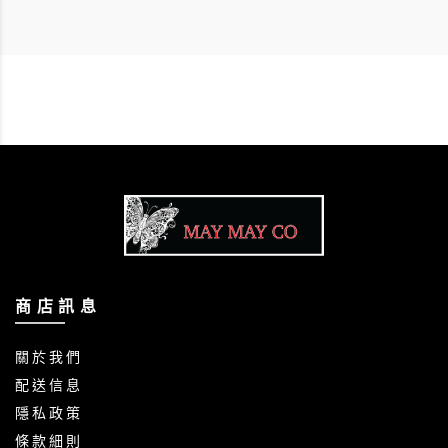
商 店 訊 息
關 於 我 們
配 送 信 息
隱 私 政 策
條 款 細 則