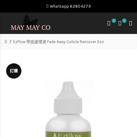
Whatsapp 62804279
0
0
EzFlow 甲皮處理液 Fade Away Cuticle Remover 2oz
訂購