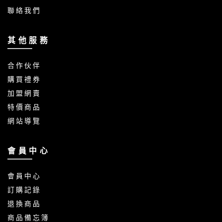
聯 絡 我 們
其 他 服 務
合 作 伙 伴
購 買 禮 券
加 盟 網 賣
特 價 商 品
網 站 導 覽
會 員 中 心
會 員 中 心
訂 購 記 錄
退 換 商 品
商 品 備 忘 簿