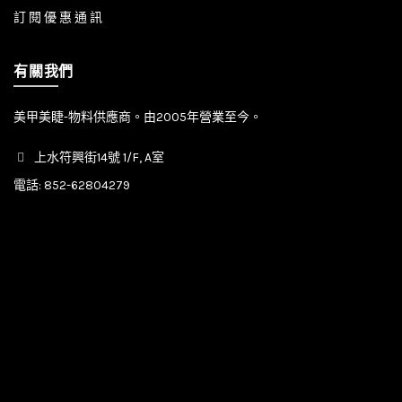
訂 閱 優 惠 通 訊
有關我們
美甲美睫-物料供應商。由2005年營業至今。
上水符興街14號 1/F, A室
電話:
852-62804279