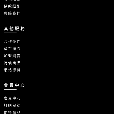
條 款 細 則
聯 絡 我 們
其 他 服 務
合 作 伙 伴
購 買 禮 券
加 盟 網 賣
特 價 商 品
網 站 導 覽
會 員 中 心
會 員 中 心
訂 購 記 錄
退 換 商 品