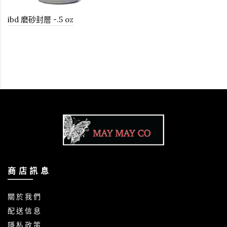
ibd 磨砂封層 -.5 oz
商 店 訊 息
關 於 我 們
配 送 信 息
隱 私 政 策