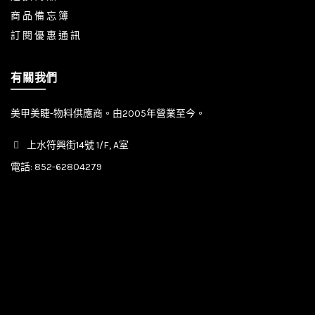
商 品 備 忘 簿
訂 閱 優 惠 通 訊
有關我們
美甲美睫-物料供應商。由2005年營業至今。
上水符興街14號 1/F, A室
電話:
852-62804279