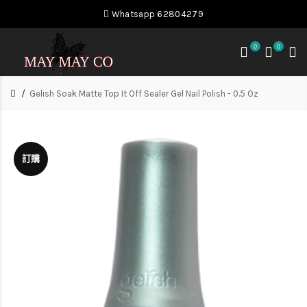
Whatsapp 62804279
0
0
Gelish Soak Matte Top It Off Sealer Gel Nail Polish - 0.5 Oz
訂購