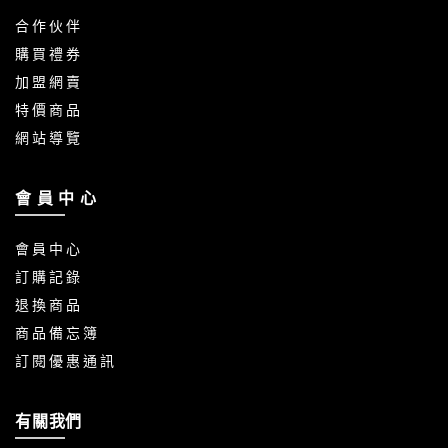
合 作 伙 伴
購 買 禮 券
加 盟 網 賣
特 價 商 品
網 站 導 覽
會 員 中 心
會 員 中 心
訂 購 記 錄
退 換 商 品
商 品 備 忘 簿
訂 閱 優 惠 通 訊
有關我們