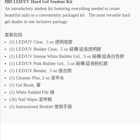
IBD LED/UV Hard Gel Student Kit
An introductory student kit featuring everything needed to create
beautiful nails in a conveniently packaged kit. The most versatile hard
gel shades in one inclusive package.
套裝包括:
(1) LED/UV Clear, .5 oz 透明底膠
膠
(1) LED/UV Builder Clear, .5 oz 結構/延長透明
膠
(1) LED/UV Intense White Builder Gel, .5 oz
結構/延長白色
膠
(1) LED/UV Pink Builder Gel, .5 oz
結構/延長粉紅
(1) LED/UV Bonder, .5 oz 接合劑
(1) Cleanser Plus, 2 oz 潔甲水
(1) Gel Brush, 筆
(1) White Padded File 銼
潔甲棉
(20) Nail Wipes
(1) Instructional Booklet 使用手冊