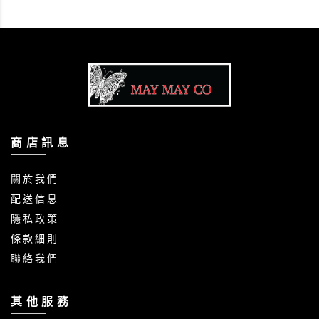
商 店 訊 息
關 於 我 們
配 送 信 息
隱 私 政 策
條 款 細 則
聯 絡 我 們
其 他 服 務