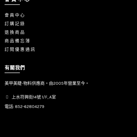
會 員 中 心
訂 購 記 錄
退 換 商 品
商 品 備 忘 簿
訂 閱 優 惠 通 訊
有關我們
美甲美睫-物料供應商。由2005年營業至今。
上水符興街14號 1/F, A室
電話:
852-62804279