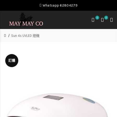
Whatsapp 62804279
0
0
Sun 4s UVLED 燈機
訂購