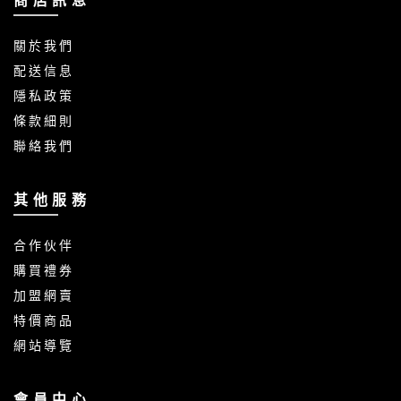
商 店 訊 息
關 於 我 們
配 送 信 息
隱 私 政 策
條 款 細 則
聯 絡 我 們
其 他 服 務
合 作 伙 伴
購 買 禮 券
加 盟 網 賣
特 價 商 品
網 站 導 覽
會 員 中 心