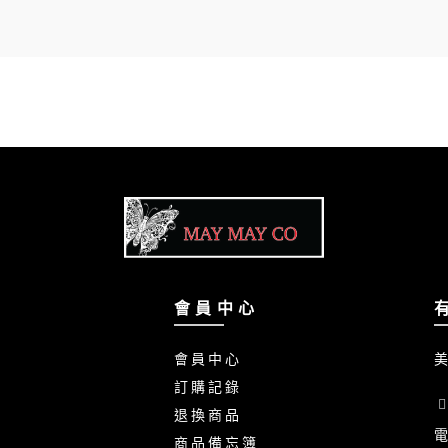
會 員 中 心
會 員 中 心
美
訂 購 記 錄
退 換 商 品
電
商 品 備 忘 簿