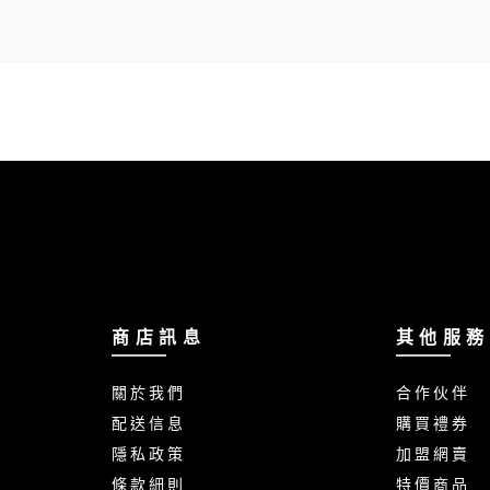
商 店 訊 息
其 他 服 務
關 於 我 們
合 作 伙 伴
配 送 信 息
購 買 禮 券
隱 私 政 策
加 盟 網 賣
條 款 細 則
特 價 商 品