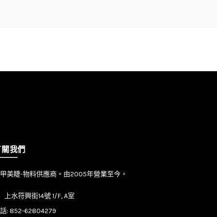
有關我們
甲美睫-物料供應商。由2005年營業至今。
上水符興街14號 1/F, A室
話:
852-62804279