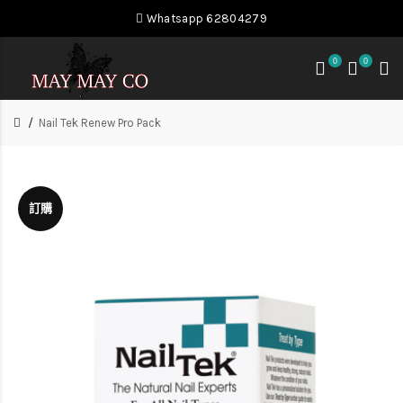
Whatsapp 62804279
0
0
Nail Tek Renew Pro Pack
訂購