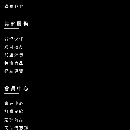
聯 絡 我 們
其 他 服 務
合 作 伙 伴
購 買 禮 券
加 盟 網 賣
特 價 商 品
網 站 導 覽
會 員 中 心
會 員 中 心
訂 購 記 錄
退 換 商 品
商 品 備 忘 簿