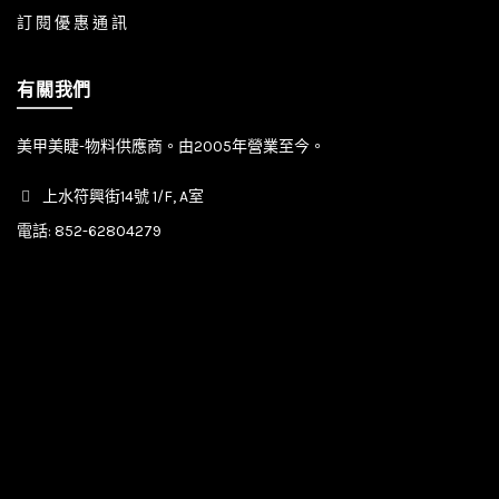
訂 閱 優 惠 通 訊
有關我們
美甲美睫-物料供應商。由2005年營業至今。
上水符興街14號 1/F, A室
電話:
852-62804279