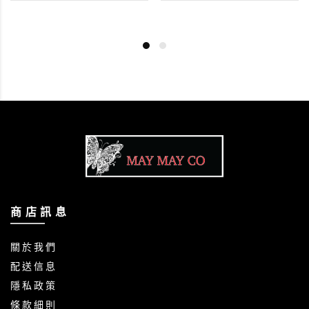
商 店 訊 息
關 於 我 們
配 送 信 息
隱 私 政 策
條 款 細 則