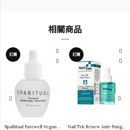
相關商品
訂購
訂購
SpaRitual Farewell Vegan Nail Treatment, 0.5 fl oz
Nail Tek Renew Anti-Fungal Cuticle Oil, .48 oz