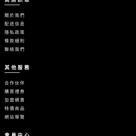
關 於 我 們
配 送 信 息
隱 私 政 策
條 款 細 則
聯 絡 我 們
其 他 服 務
合 作 伙 伴
購 買 禮 券
加 盟 網 賣
特 價 商 品
網 站 導 覽
會 員 中 心