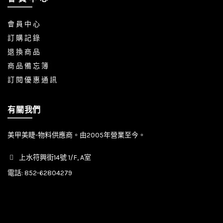
會 員 中 心
訂 購 記 錄
退 換 商 品
商 品 備 忘 簿
訂 閱 優 惠 通 訊
有關我們
美甲美睫-物料供應商。由2005年營業至今。
上水符興街14號 1/F, A室
電話:
852-62804279