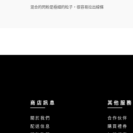
混合的閃粉是極細的粒子，很容易拉出線條
商 店 訊 息
其 他 服 務
關 於 我 們
合 作 伙 伴
配 送 信 息
購 買 禮 券