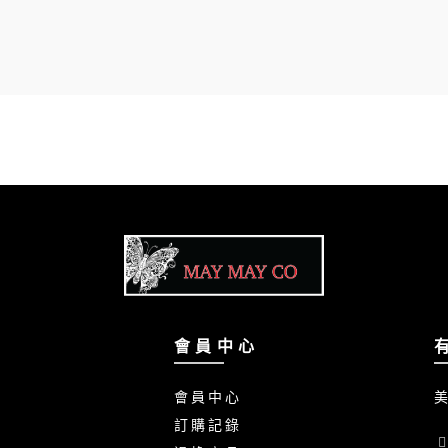
會 員 中 心
會 員 中 心
美
訂 購 記 錄