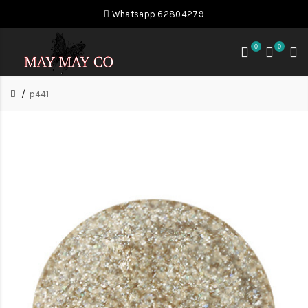
Whatsapp 62804279
0
0
p441