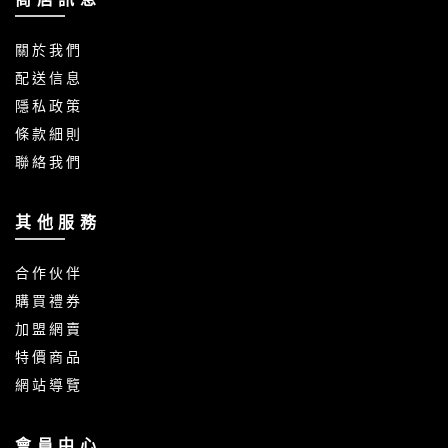
關 於 我 們
配 送 信 息
隱 私 政 策
條 款 細 則
聯 絡 我 們
其 他 服 務
合 作 伙 伴
購 買 禮 券
加 盟 網 賣
特 價 商 品
網 站 導 覽
會 員 中 心