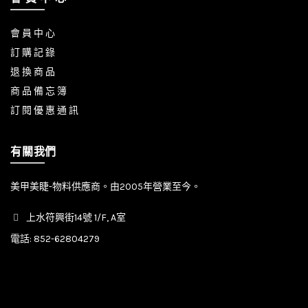
會 員 中 心
訂 購 記 錄
退 換 商 品
商 品 備 忘 簿
訂 閱 優 惠 通 訊
有關我們
美甲美睫-物料供應商。由2005年營業至今。
上水符興街14號 1/F, A室
電話:
852-62804279