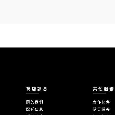
商 店 訊 息
其 他 服 務
關 於 我 們
合 作 伙 伴
配 送 信 息
購 買 禮 券