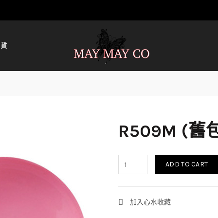
清貨
R509M (
ADD TO CART
加入心水收藏