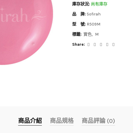
庫存狀況:
尚有庫存
品 牌:
Sofirah
型 號:
R509M
標籤:
實色
M
Share:
商品介紹
商品規格
商品評論 (0)