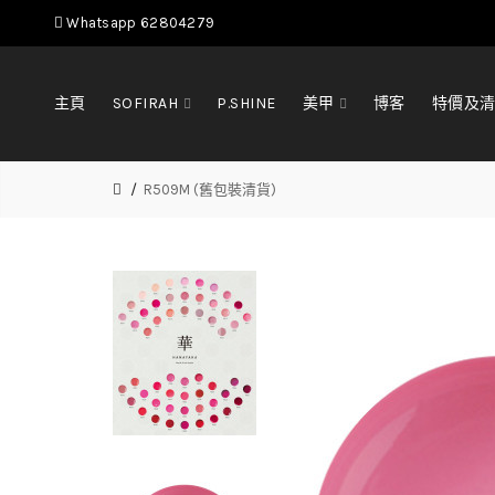
Whatsapp 62804279
主頁
SOFIRAH
P.SHINE
美甲
博客
特價及
R509M (舊包裝清貨)