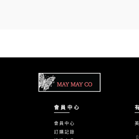
會 員 中 心
會 員 中 心
美
訂 購 記 錄