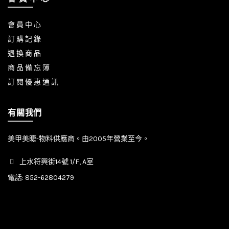
會 員 中 心
訂 購 記 錄
退 換 商 品
商 品 備 忘 簿
訂 閱 優 惠 通 訊
有關我們
美甲美睫-物料供應商。由2005年營業至今。
上水符興街14號 1/F, A室
電話:
852-62804279