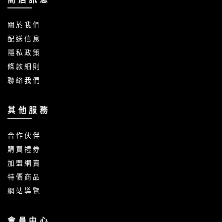
關 於 我 們
配 送 信 息
隱 私 政 策
條 款 細 則
聯 絡 我 們
其 他 服 務
合 作 伙 伴
購 買 禮 券
加 盟 網 賣
特 價 商 品
網 站 導 覽
會 員 中 心