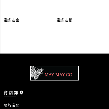
蜜蜂 古金
蜜蜂 古銀
商 店 訊 息
關 於 我 們