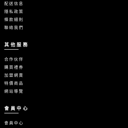
配 送 信 息
隱 私 政 策
條 款 細 則
聯 絡 我 們
其 他 服 務
合 作 伙 伴
購 買 禮 券
加 盟 網 賣
特 價 商 品
網 站 導 覽
會 員 中 心
會 員 中 心