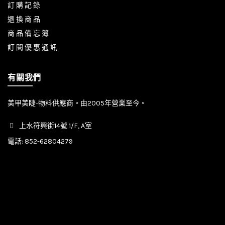
訂 購 記 錄
退 換 商 品
商 品 備 忘 簿
訂 閱 優 惠 通 訊
有關我們
美甲美睫-物料供應商。由2005年營業至今。
上水符興街14號 1/F, A室
電話:
852-62804279