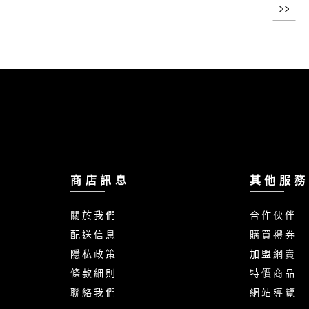
>>
商 店 訊 息
其 他 服 務
關 於 我 們
合 作 伙 伴
配 送 信 息
購 買 禮 券
隱 私 政 策
加 盟 網 賣
條 款 細 則
特 價 商 品
聯 絡 我 們
網 站 導 覽