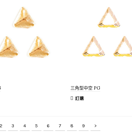
G
三角型中空 PG
訂購
2
3
4
5
6
7
8
9
>