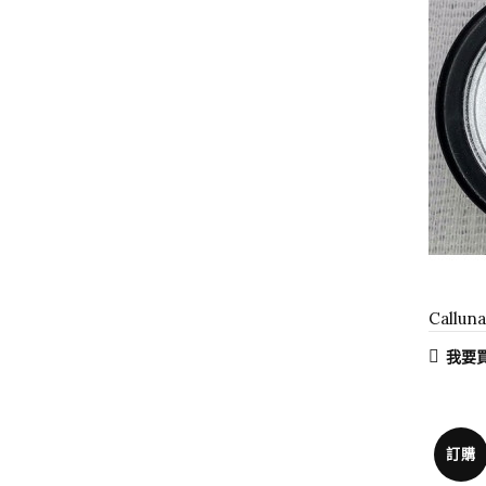
Callu
我要
訂購