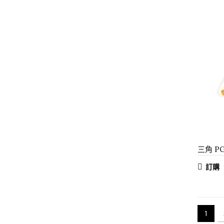
三角 P
訂購
1