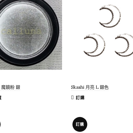
na 魔鏡粉 銀
Skashi 月亮 L 銀色
買
訂購
訂購