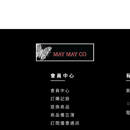
會 員 中 心
會 員 中 心
美
訂 購 記 錄
退 換 商 品
電
商 品 備 忘 簿
訂 閱 優 惠 通 訊