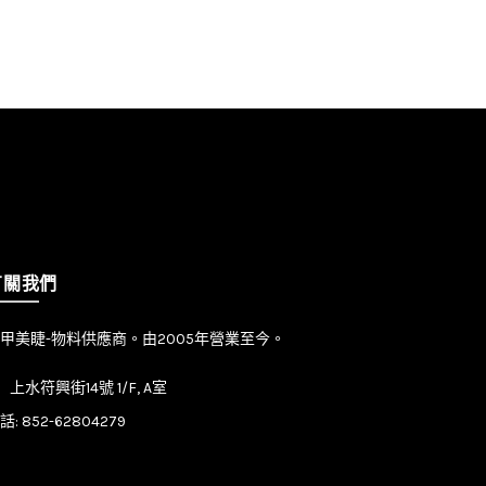
有關我們
甲美睫-物料供應商。由2005年營業至今。
上水符興街14號 1/F, A室
話:
852-62804279