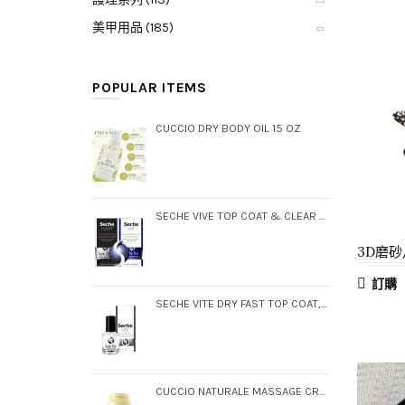
美甲用品 (185)
POPULAR ITEMS
CUCCIO DRY BODY OIL 15 OZ
SECHE VIVE TOP COAT & CLEAR BASE COAT DUO PACK
3D磨砂
訂購
SECHE VITE DRY FAST TOP COAT, .5 OZ (BOXED)
CUCCIO NATURALE MASSAGE CREME, GALLON (STEP 3)