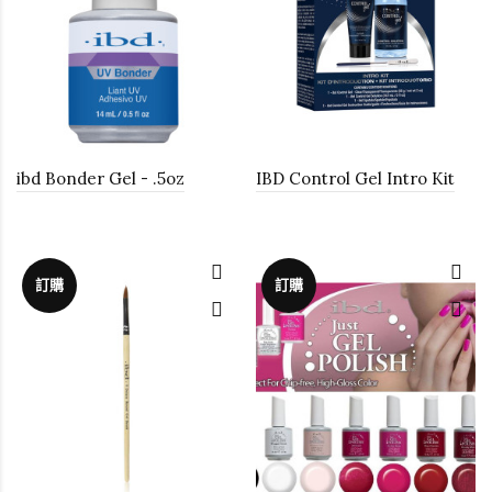
ibd Bonder Gel - .5oz
IBD Control Gel Intro Kit
訂購
訂購