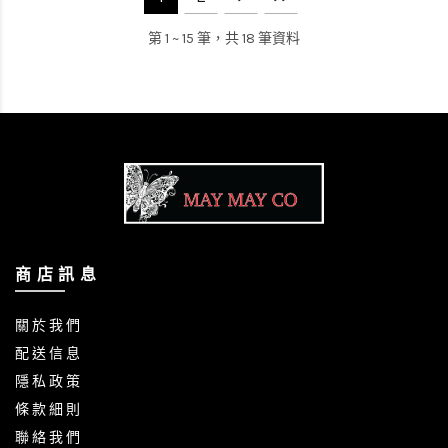
第 1 ~ 15 筆，共 18 筆資料
商 店 訊 息
關 於 我 們
配 送 信 息
隱 私 政 策
條 款 細 則
聯 絡 我 們