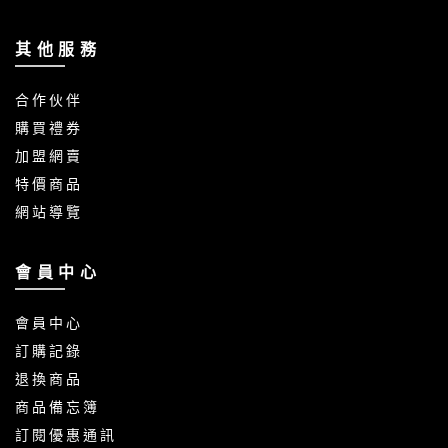
其 他 服 務
合 作 伙 伴
購 買 禮 券
加 盟 網 賣
特 價 商 品
網 站 導 覽
會 員 中 心
會 員 中 心
訂 購 記 錄
退 換 商 品
商 品 備 忘 簿
訂 閱 優 惠 通 訊