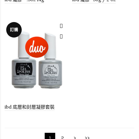
訂購
ibd 底層和封層凝膠套裝
1
2
>
>>