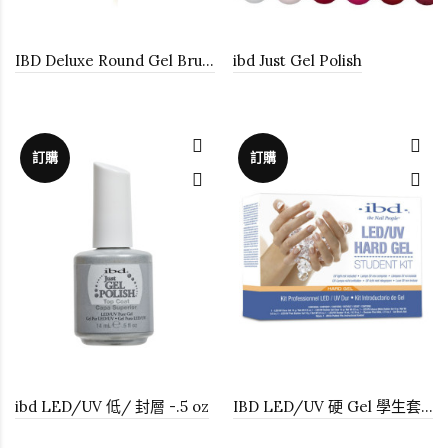
IBD Deluxe Round Gel Brush
ibd Just Gel Polish
訂購
訂購
ibd LED/UV 低/ 封層 -.5 oz
IBD LED/UV 硬 Gel 學生套裝