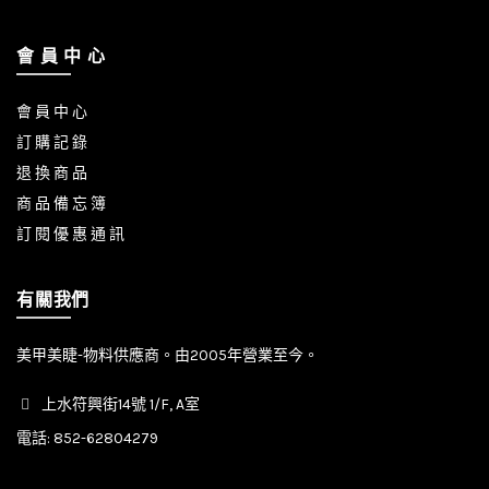
會 員 中 心
會 員 中 心
訂 購 記 錄
退 換 商 品
商 品 備 忘 簿
訂 閱 優 惠 通 訊
有關我們
美甲美睫-物料供應商。由2005年營業至今。
上水符興街14號 1/F, A室
電話:
852-62804279