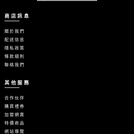
商 店 訊 息
關 於 我 們
配 送 信 息
隱 私 政 策
條 款 細 則
聯 絡 我 們
其 他 服 務
合 作 伙 伴
購 買 禮 券
加 盟 網 賣
特 價 商 品
網 站 導 覽