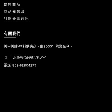
退 換 商 品
商 品 備 忘 簿
訂 閱 優 惠 通 訊
有關我們
美甲美睫-物料供應商。由2005年營業至今。
上水符興街14號 1/F, A室
電話:
852-62804279