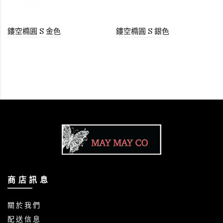
鏤空橢圓 S 金色
鏤空橢圓 S 銀色
商 店 訊 息
關 於 我 們
配 送 信 息