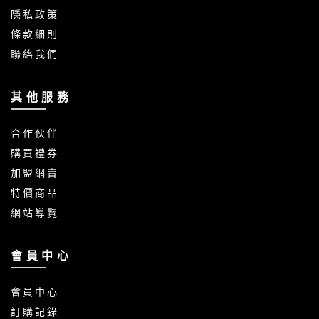
隱 私 政 策
條 款 細 則
聯 絡 我 們
其 他 服 務
合 作 伙 伴
購 買 禮 券
加 盟 網 賣
特 價 商 品
網 站 導 覽
會 員 中 心
會 員 中 心
訂 購 記 錄