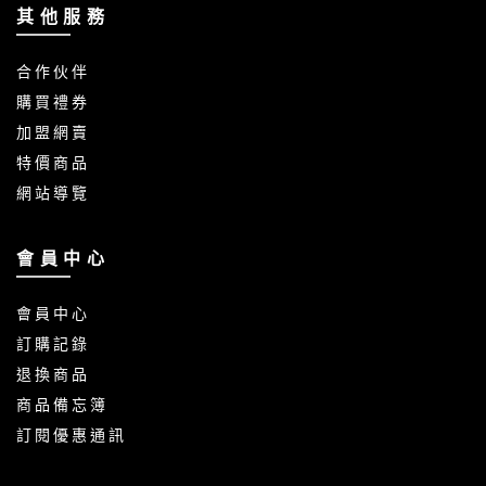
其 他 服 務
合 作 伙 伴
購 買 禮 券
加 盟 網 賣
特 價 商 品
網 站 導 覽
會 員 中 心
會 員 中 心
訂 購 記 錄
退 換 商 品
商 品 備 忘 簿
訂 閱 優 惠 通 訊