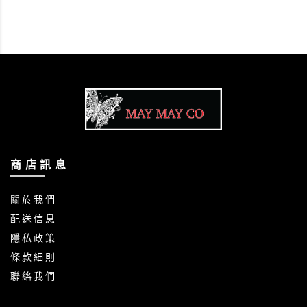
商 店 訊 息
關 於 我 們
配 送 信 息
隱 私 政 策
條 款 細 則
聯 絡 我 們