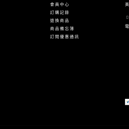
會 員 中 心
美
訂 購 記 錄
退 換 商 品
電
商 品 備 忘 簿
訂 閱 優 惠 通 訊