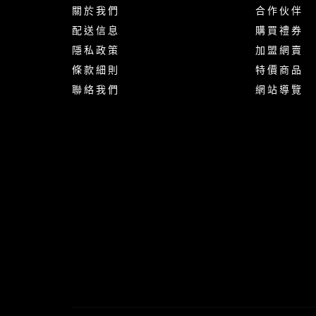
關 於 我 們
合 作 伙 伴
配 送 信 息
購 買 禮 券
隱 私 政 策
加 盟 網 賣
條 款 細 則
特 價 商 品
聯 絡 我 們
網 站 導 覽