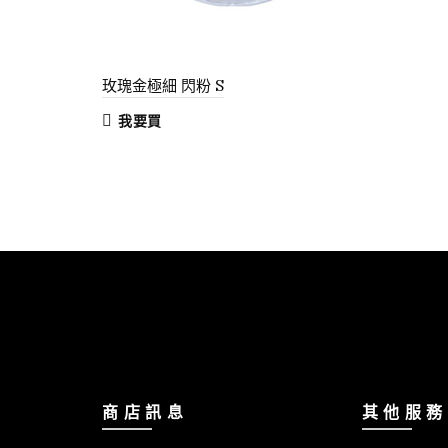
玫瑰金極細 閃粉 S
我要買
商 店 訊 息
其 他 服 務