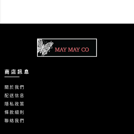
商 店 訊 息
關 於 我 們
配 送 信 息
隱 私 政 策
條 款 細 則
聯 絡 我 們