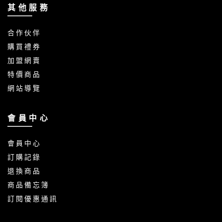
其 他 服 務
合 作 伙 伴
購 買 禮 券
加 盟 網 賣
特 價 商 品
網 站 導 覽
會 員 中 心
會 員 中 心
訂 購 記 錄
退 換 商 品
商 品 備 忘 簿
訂 閱 優 惠 通 訊